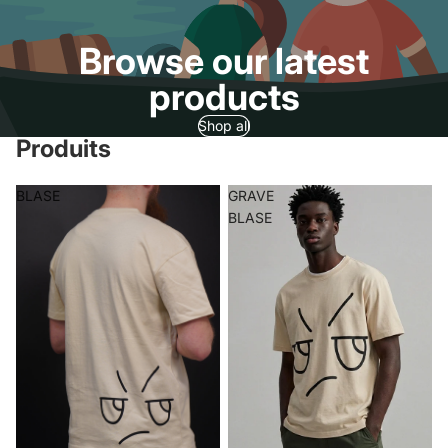
Browse our latest
products
Shop all
Produits
BLASE
GRAVE
BLASE