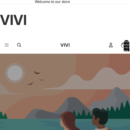
Welcome to our store
VIVI
Nomb
VIVI
total
d’artic
dans l
panier: